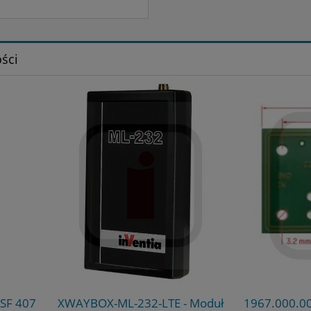
ści
BOX-ML-232-LTE - Moduł
1967.000.00 - ID ISC.ANT 40