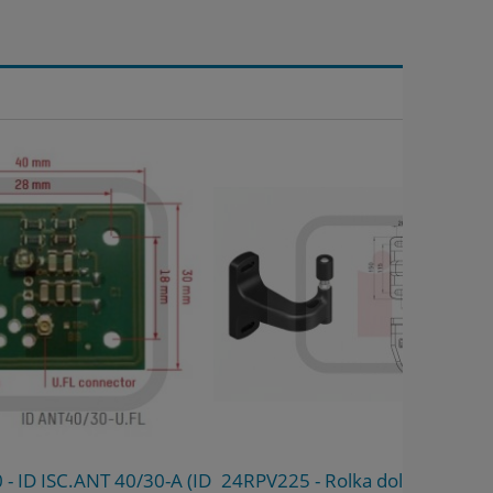
/30-A (ID
24RPV225 - Rolka dolna regulowana
D8230RG3