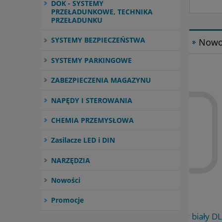
DOK - SYSTEMY
PRZEŁADUNKOWE, TECHNIKA
PRZEŁADUNKU
SYSTEMY BEZPIECZEŃSTWA
Nowo
SYSTEMY PARKINGOWE
ZABEZPIECZENIA MAGAZYNU
NAPĘDY I STEROWANIA
CHEMIA PRZEMYSŁOWA
Zasilacze LED i DIN
NARZĘDZIA
Nowości
Promocje
PDFKIT313010 - Smar biały DLSF 407
XWAY