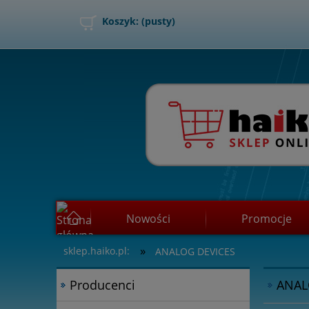
Koszyk:
(pusty)
Nowości
Promocje
»
sklep.haiko.pl:
ANALOG DEVICES
Jak kupować?
Producenci
ANAL