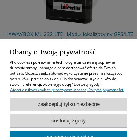
m
XWAYBOX-ML-232-LTE - Moduł lokalizacyjny GPS/LTE
1
inVentia
Dbamy o Twoją prywatność
Pliki cookies i pokrewne im technologie umożliwiają poprawne
Zakupy
działanie strony i pomagają nam dostosować ofertę do Twoich
potrzeb. Możesz zaakceptować wykorzystanie przez nas wszystkich
tych plików i przejść do sklepu lub dostosować użycie plików do
Pomoc
swoich preferencji, wybierając opcję "Dostosuj zgody".
Więcej o plikach cookies przeczytasz w naszej Polityce prywatności.
Moje konto
zaakceptuj tylko niezbędne
Informacje
dostosuj zgody
Użytkowanie sklepu oznacza zgodę na wykorzystywanie plików cookie.
Szczegółowe informacje w
Polityce prywatności
.
Wszelkie użyte w e-sklepie logotypy, znaki graficzne, nazwy produktów,