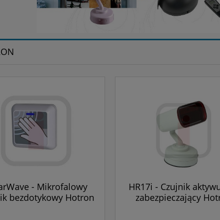
RON
arWave - Mikrofalowy
HR17i - Czujnik aktyw
nik bezdotykowy Hotron
zabezpieczający Hot