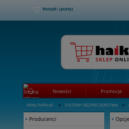
Koszyk:
(pusty)
Nowości
Promocje
»
»
sklep.haiko.pl:
SYSTEMY BEZPIECZEŃSTWA
Jak kupować?
Producenci
Opcje