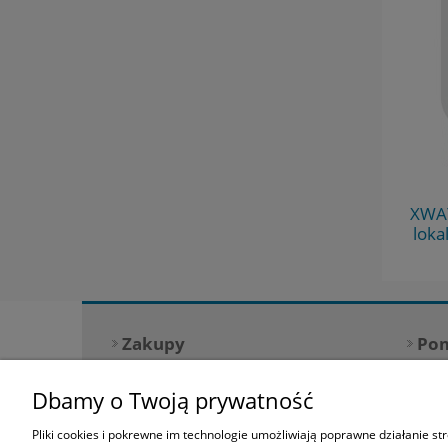
PDFKIT313010 - Smar biały DLSF 407
XWAY
300 ml do bram Dynaco
loka
Zakupy
Po
Czas realizacji zamówienia
Jak
Dbamy o Twoją prywatność
Formy płatności
Poli
Pliki cookies i pokrewne im technologie umożliwiają poprawne działanie s
Koszt dostawy
Reg