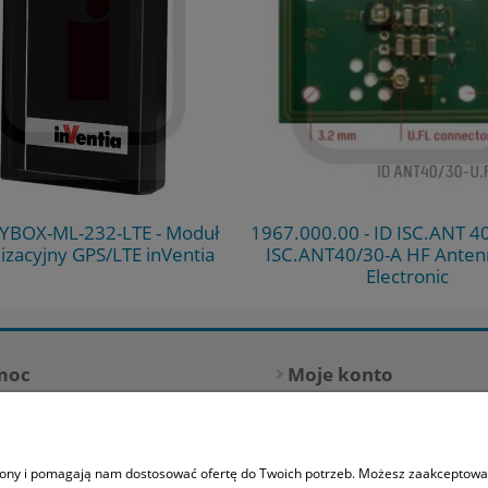
BOX-ML-232-LTE - Moduł
1967.000.00 - ID ISC.ANT 40
lizacyjny GPS/LTE inVentia
ISC.ANT40/30-A HF Anten
Electronic
moc
Moje konto
 kupować?
Logowanie
tyka prywatności
Moje zamówienia
trony i pomagają nam dostosować ofertę do Twoich potrzeb. Możesz zaakceptować 
ulamin zakupów
Przechowalnia