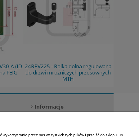
/30-A (ID
24RPV225 - Rolka dolna regulowana
D8230RG3
na FEIG
do drzwi mroźniczych przesuwnych
MTH
Informacje
O nas
Kontakt
wykorzystanie przez nas wszystkich tych plików i przejść do sklepu lub
Polecane strony