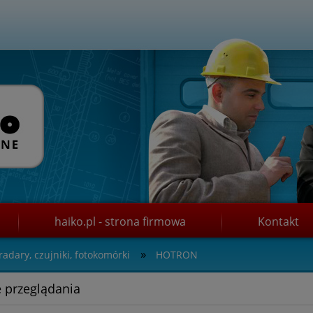
haiko.pl - strona firmowa
Kontakt
»
radary, czujniki, fotokomórki
HOTRON
 przeglądania