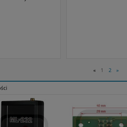
«
1
2
»
ści