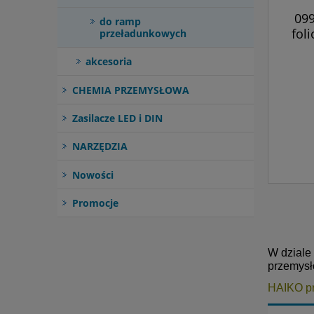
099
do ramp
fol
przeładunkowych
akcesoria
CHEMIA PRZEMYSŁOWA
Zasilacze LED i DIN
NARZĘDZIA
Nowości
Promocje
W dziale 
przemysł
HAIKO pr