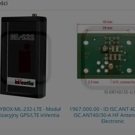
ści
BOX-ML-232-LTE - Moduł
1967.000.00 - ID ISC.ANT 40
lizacyjny GPS/LTE inVentia
ISC.ANT40/30-A HF Anten
Electronic