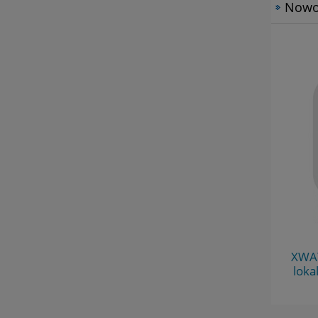
Nowo
PDFKIT313010 - Smar biały DLSF 407
XWAY
300 ml do bram Dynaco
loka