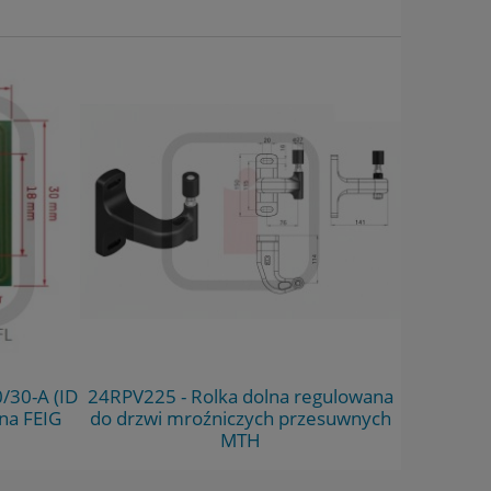
/30-A (ID
24RPV225 - Rolka dolna regulowana
D8230RG3
na FEIG
do drzwi mroźniczych przesuwnych
MTH