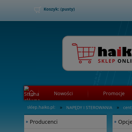
Koszyk:
(pusty)
Nowości
Promocje
»
»
sklep.haiko.pl:
NAPĘDY I STEROWANIA
cent
Jak kupować?
Producenci
Opcje