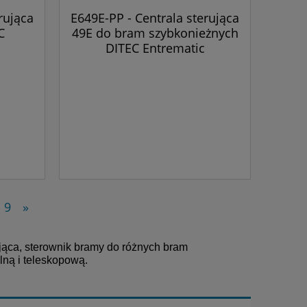
rująca
E649E-PP - Centrala sterująca
C
49E do bram szybkonieżnych
DITEC Entrematic
9
»
rująca, sterownik bramy do różnych bram
ną i teleskopową.