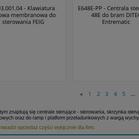
3.001.04 - Klawiatura
E648E-PP - Centrala ste
iowa membranowa do
48E do bram DITE
sterowania FEIG
Entrematic
«
1
2
3
4
5
...
tym znajdują się centrale sterujące - sterowania, skrzynka ste
owych oraz do ramp i platform przeładunkowych z wargą wychyl
owadzi sprzedaż części wyłącznie dla firm.