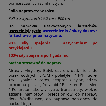
pomieszczeniach zamkniętych.
Folia naprawcza w rolce
Rolka o wymiarach 15,2 cm x 900 cm
Do naprawy uszkodzonych fartuchów
uszczelniających:
uszczelnienia / śluzy dokowe
fartuchowe, pneumatyczne.
90% siły spajania natychmiast po
przyklejeniu.
100% siły spajania po 1 godzinie.
Można stosować do napraw:
Airtex / Akrylany,
Butyl, dacron, dętki, folie do
oczek wodnych, EPDM / polietylen / FPP, Gore-
Tex, Hypalon / Icarex, neopren / nylon, odzież
ochronna, plecaki, Poliamid / Poliester, Polietylen
/ Poliuretan, skóra / Lycra, transparety, włókno
szklane, namiotów i przedsionków, do naprawy
derki Waldhausen, do naprawy pontonów do
packraftingu.