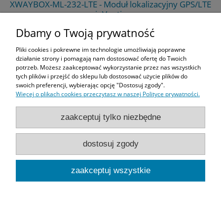
m
XWAYBOX-ML-232-LTE - Moduł lokalizacyjny GPS/LTE
1
inVentia
Dbamy o Twoją prywatność
Pliki cookies i pokrewne im technologie umożliwiają poprawne
Zakupy
działanie strony i pomagają nam dostosować ofertę do Twoich
potrzeb. Możesz zaakceptować wykorzystanie przez nas wszystkich
tych plików i przejść do sklepu lub dostosować użycie plików do
Pomoc
swoich preferencji, wybierając opcję "Dostosuj zgody".
Więcej o plikach cookies przeczytasz w naszej Polityce prywatności.
Moje konto
zaakceptuj tylko niezbędne
Informacje
dostosuj zgody
Użytkowanie sklepu oznacza zgodę na wykorzystywanie plików cookie.
Szczegółowe informacje w
Polityce prywatności
.
Wszelkie użyte w e-sklepie logotypy, znaki graficzne, nazwy produktów,
zaakceptuj wszystkie
producentów oraz marek stanowią własność ich właścicieli i zostały użyte tylko w
celu identyfikacji produktu.
pokaż pełną wersję strony